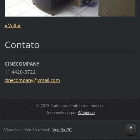
« Voltar
Contato
CINECOMPANY
11 4420-3722
cinecomp
any@ymai
l.com
© 2013 Todos os direitos reservados.
Desenvolvido por
Webnode
Visualizar:
Versão móvel
|
Versão PC